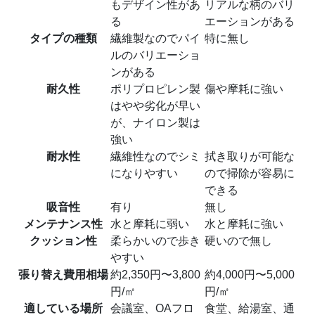
もデザイン性があ
リアルな柄のバリ
る
エーションがある
タイプの種類
繊維製なのでパイ
特に無し
ルのバリエーショ
ンがある
耐久性
ポリプロピレン製
傷や摩耗に強い
はやや劣化が早い
が、ナイロン製は
強い
耐水性
繊維性なのでシミ
拭き取りが可能な
になりやすい
ので掃除が容易に
できる
吸音性
有り
無し
メンテナンス性
水と摩耗に弱い
水と摩耗に強い
クッション性
柔らかいので歩き
硬いので無し
やすい
張り替え費用相場
約2,350円〜3,800
約4,000円〜5,000
円/㎡
円/㎡
適している場所
会議室、OAフロ
食堂、給湯室、通